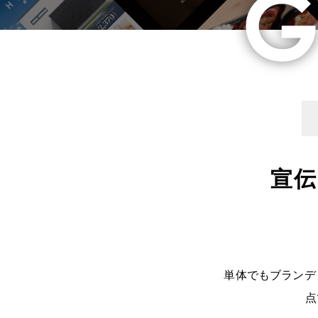
宣
単体でもブランデ
点