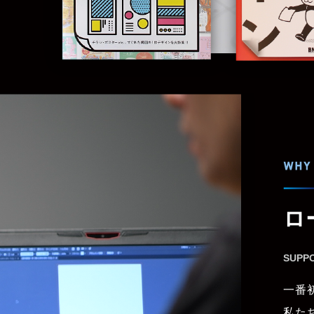
ロ
SUPP
一番
私た