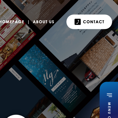
チラシ・パンフレットなど
ホームページ
私たちについて
お
RAPHIC DESIGN
HOMEPAGE
ABOUT US
C
GRAPHIC